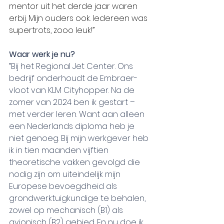
mentor uit het derde jaar waren 
erbij. Mijn ouders ook. Iedereen was 
supertrots, zooo leuk!”
Waar werk je nu?
“Bij het Regional Jet Center. Ons 
bedrijf onderhoudt de Embraer-
vloot van KLM Cityhopper. Na de 
zomer van 2024 ben ik gestart – 
met verder leren. Want aan alleen 
een Nederlands diploma heb je 
niet genoeg. Bij mijn werkgever heb 
ik in tien maanden vijftien 
theoretische vakken gevolgd die 
nodig zijn om uiteindelijk mijn 
Europese bevoegdheid als 
grondwerktuigkundige te behalen, 
zowel op mechanisch (B1) als 
avionisch (B2) gebied. En nu doe ik 