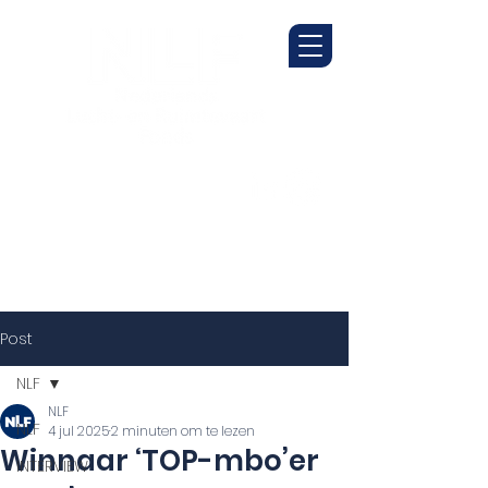
Post
NLF
NLF
NLF
4 jul 2025
2 minuten om te lezen
Winnaar ‘TOP-mbo’er
INTERVIEW