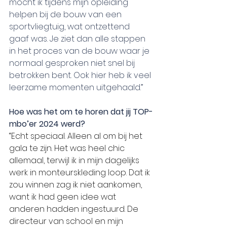
mocht ik tijdens mijn opleiding 
helpen bij de bouw van een 
sportvliegtuig, wat ontzettend 
gaaf was. Je ziet dan alle stappen 
in het proces van de bouw waar je 
normaal gesproken niet snel bij 
betrokken bent. Ook hier heb ik veel 
leerzame momenten uitgehaald.”
Hoe was het om te horen dat jij TOP-
mbo’er 2024 werd?
“Echt speciaal. Alleen al om bij het 
gala te zijn. Het was heel chic 
allemaal, terwijl ik in mijn dagelijks 
werk in monteurskleding loop. Dat ik 
zou winnen zag ik niet aankomen, 
want ik had geen idee wat 
anderen hadden ingestuurd. De 
directeur van school en mijn 