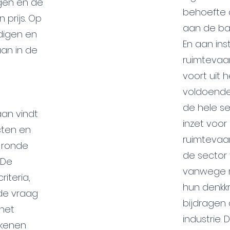
ngen en de
behoefte 
 prijs. Op
aan de bal
digen en
En aan in
an in de
ruimtevaar
voort uit 
voldoende
de hele sec
aan vindt
inzet voor
cten en
ruimtevaa
 ronde
de sector v
 De
vanwege mi
iteria,
hun denkkr
 de vraag
bijdragen
 het
industrie.
ekenen