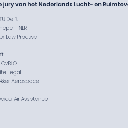
de jury van het Nederlands Lucht- en Ruimte
TU Delft
nnepe – NLR
er Law Practise
ft
– CvBLO
ite Legal
okker Aerospace
ical Air Assistance