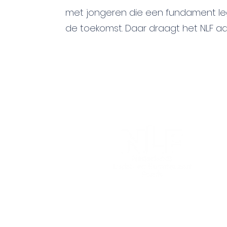
met jongeren die een fundament l
de toekomst. Daar draagt het NLF aan 
Nederlands Lucht- en Ruimt
Postbus 33