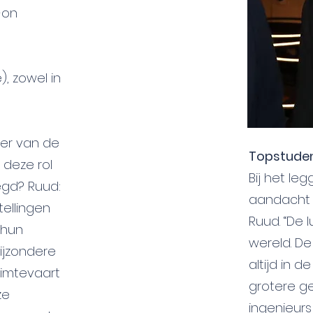
-on
, zowel in
ter van de
Topstude
r deze rol
Bij het le
egd? Ruud:
aandacht 
stellingen
Ruud. “De 
 hun
wereld. D
ijzondere
altijd in 
uimtevaart
grotere geh
ze
ingenieurs