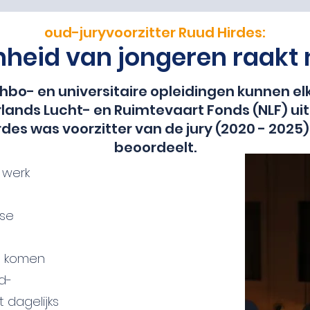
oud-juryvoorzitter Ruud Hirdes:
heid van jongeren raakt 
bo- en universitaire opleidingen kunnen e
rlands Lucht- en Ruimtevaart Fonds (NLF) uit
rdes was voorzitter van de jury (2020 - 2025
beoordeelt.
n werk
ise
g komen
ud-
t dagelijks