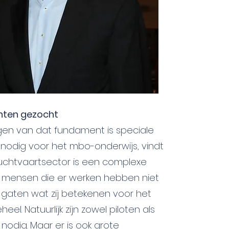
nten gezocht
ggen van dat fundament is speciale
nodig voor het mbo-onderwijs, vindt
luchtvaartsector is een complexe
e mensen die er werken hebben niet
de gaten wat zij betekenen voor het
eel. Natuurlijk zijn zowel piloten als
 nodig. Maar er is ook grote