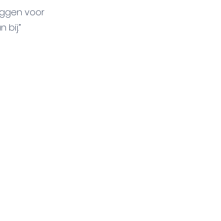
eggen voor
bij.”
evaart Fonds