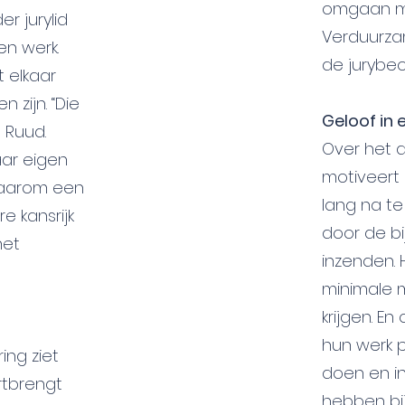
omgaan me
r jurylid
Verduurza
en werk.
de jurybeo
 elkaar
 zijn. “Die
Geloof in 
 Ruud.
Over het 
aar eigen
motiveert 
waarom een
lang na te 
 kansrijk
door de b
het
inzenden.
minimale 
krijgen. 
hun werk p
ing ziet
doen en i
rtbrengt
hebben bi