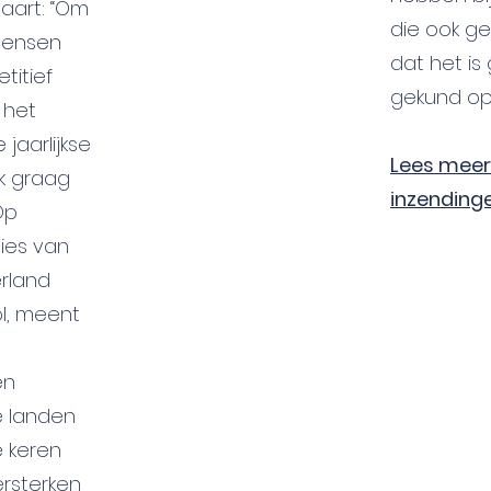
aart: “Om
die ook ge
mensen
dat het is 
titief
gekund op 
 het
jaarlijkse
Lees meer 
ok graag
inzending
Op
ies van
erland
ol, meent
en
e landen
e keren
rsterken