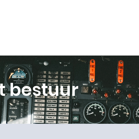
OVER HET NLF
ORGANISATIE
AWARDS
NIEU
t bestuur