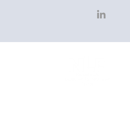
Nederlands Lucht- en Ruimt
Postbus 33
2200 AA Noordwijk