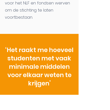
voor het NLF en fondsen werven
om de stichting te laten
voortbestaan.
‘Het raakt me hoeveel
studenten met vaak
minimale middelen
voor elkaar weten te
krijgen’
Ruud Hirdes, juryvoorzitter NLF