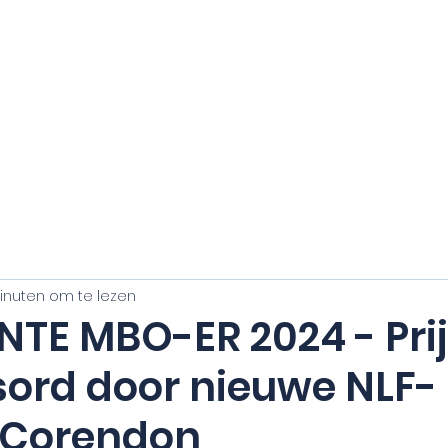
OVER HET NLF
ORGANISATIE
AWARDS
NIEU
inuten om te lezen
NTE MBO-ER 2024 - Pri
ord door nieuwe NLF-
 Corendon