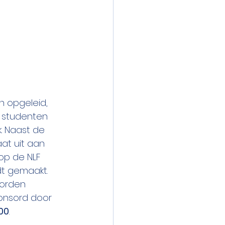
 opgeleid, 
 studenten 
. Naast de 
at uit aan 
op de NLF 
t gemaakt.
orden 
ponsord door 
00
.