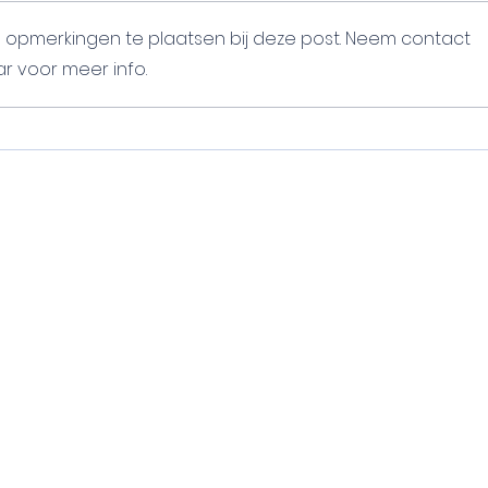
om opmerkingen te plaatsen bij deze post. Neem contact
 voor meer info.
WINNAAR . Smart Mobility
WIN
Award 2025
202
evaart Fonds