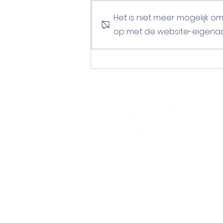
Het is niet meer mogelijk 
op met de website-eigenaar
WINNAAR . André Kuipers
Ruimtevaartprijs 2025
Nederlands Lucht- en Ruimt
Postbus 33
2200 AA Noordwijk