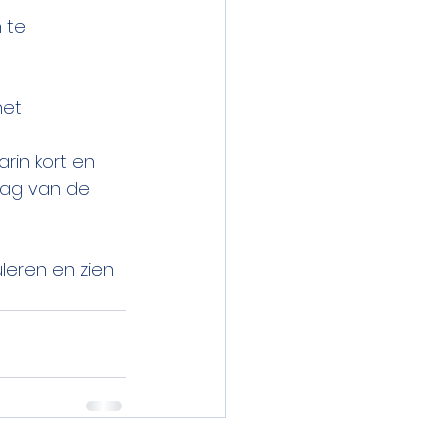
 te 
et 
rin kort en 
lag van de 
leren en zien 