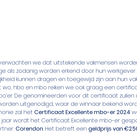
 verwachten we dat uitstekende vakmensen worden
age als zodanig worden erkend door hun werkgever:
jkheid kunnen dragen en toegewijd zijn aan hun vak
et wo, hbo en mbo reiken we ook graag een certifica
o’er. De genomineerden voor dit certificaat zullen 
orden uitgenodigd, waar de winnaar bekend word
onie zal het 
Certificaat Excellente mbo-er 2024
 w
it jaar wordt het Certificaat Excellente mbo-er ges
tner: 
Corendon
. Het betreft een 
geldprijs van €25